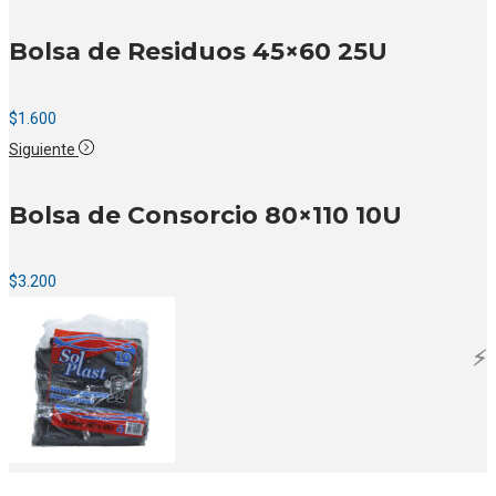
Bolsa de Residuos 45×60 25U
$
1.600
Siguiente
Bolsa de Consorcio 80×110 10U
$
3.200
⚡️
⚡️
⚡️
⚡️