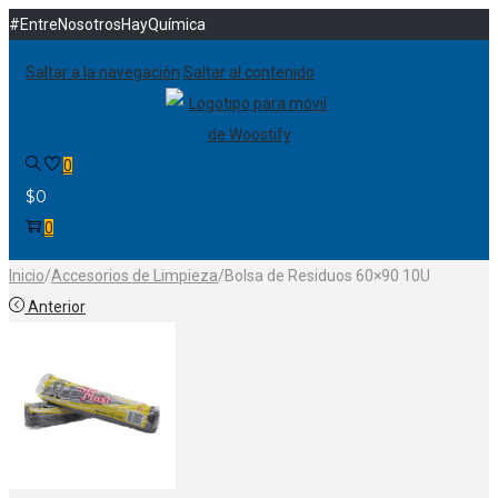
#EntreNosotrosHayQuímica
Saltar a la navegación
Saltar al contenido
0
$
0
0
Inicio
/
Accesorios de Limpieza
/
Bolsa de Residuos 60×90 10U
Anterior