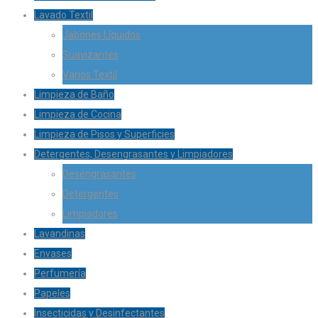
Lavado Textil
Jabones Líquidos
Suavizantes
Varios Textil
Limpieza de Baño
Limpieza de Cocina
Limpieza de Pisos y Superficies
Detergentes, Desengrasantes y Limpiadores
Desengrasantes
Detergentes
Limpiadores
Lavandinas
Envases
Perfumería
Papeles
Insecticidas y Desinfectantes