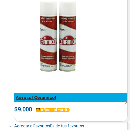
Aerosol Ceramicol
⚡️
⚡️
⚡️
⚡️
⚡️
⚡️
⚡️
⚡️
⚡️
$
9.000
Añadir al carrito
Agregar a Favoritos
Es de tus favoritos