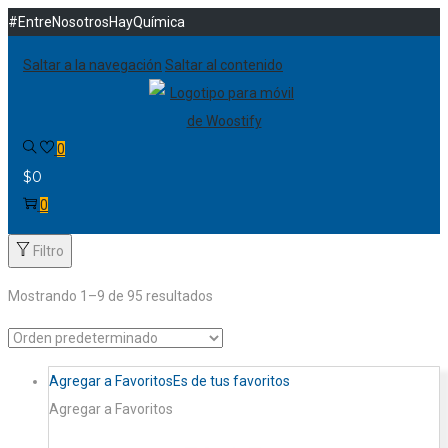
#EntreNosotrosHayQuímica
Saltar a la navegación
Saltar al contenido
0
$
0
0
Filtro
Mostrando
1
–
9
de 95 resultados
Agregar a Favoritos
Es de tus favoritos
Agregar a Favoritos