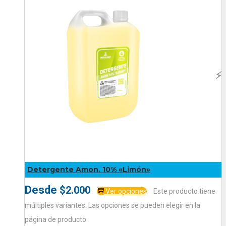
⚡️
⚡️
⚡️
⚡️
Detergente Amon. 10% «Limón»
Desde
$
2.000
Ver opciones
Este producto tiene
múltiples variantes. Las opciones se pueden elegir en la
página de producto