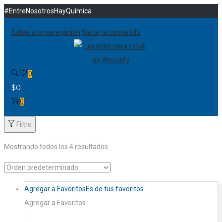
#EntreNosotrosHayQuímica
Saltar a la navegación
Saltar al contenido
0
$
0
0
Filtro
Mostrando todos los 4 resultados
Agregar a Favoritos
Es de tus favoritos
Agregar a Favoritos