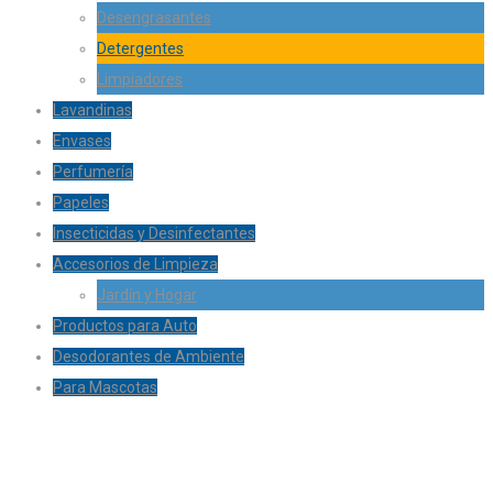
Desengrasantes
Detergentes
Limpiadores
Lavandinas
Envases
Perfumería
Papeles
Insecticidas y Desinfectantes
Accesorios de Limpieza
Jardín y Hogar
Productos para Auto
Desodorantes de Ambiente
Para Mascotas