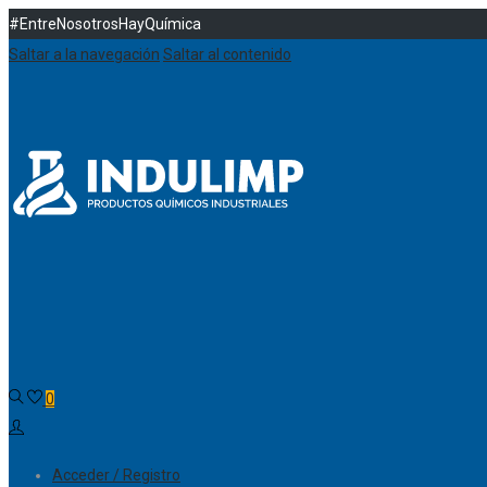
#EntreNosotrosHayQuímica
Saltar a la navegación
Saltar al contenido
0
Acceder / Registro