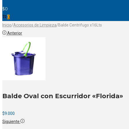
$
0
0
Inicio
/
Accesorios de Limpieza
/
Balde Centrifugo x16Lts
Anterior
Balde Oval con Escurridor «Florida»
$
9.000
Siguiente