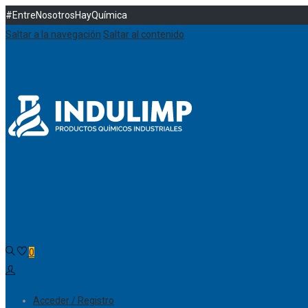
#EntreNosotrosHayQuímica
Saltar a la navegación
Saltar al contenido
0
Acceder / Registro