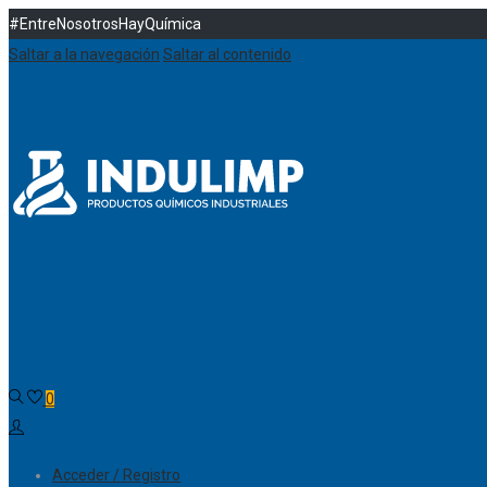
#EntreNosotrosHayQuímica
Saltar a la navegación
Saltar al contenido
0
Acceder / Registro