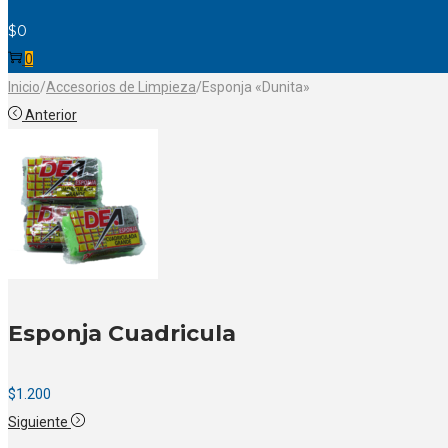
$
0
0
Inicio
/
Accesorios de Limpieza
/
Esponja «Dunita»
Anterior
Esponja Cuadricula
$
1.200
Siguiente