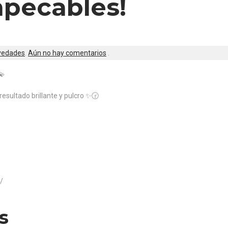
mpecables!
vedades
.
Aún no hay comentarios
.
💫
esultado brillante y pulcro ✨🕝
/
s