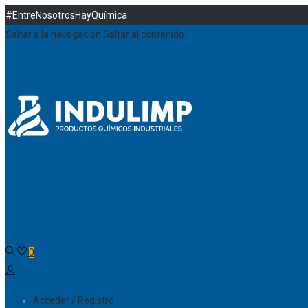
#EntreNosotrosHayQuímica
Saltar a la navegación
Saltar al contenido
0
Acceder / Registro