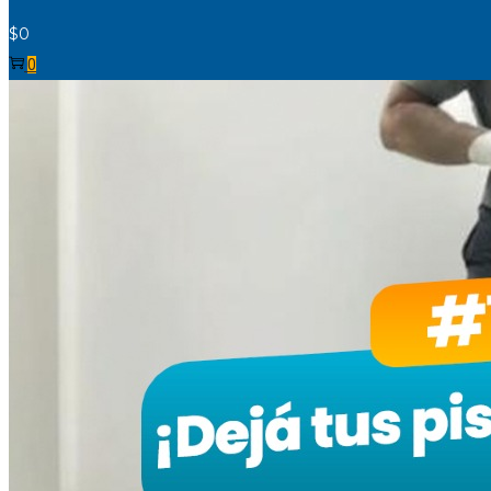
$
0
0