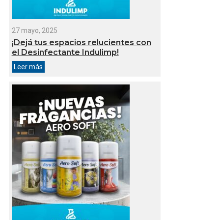
27 mayo, 2025
¡Dejá tus espacios relucientes con
el Desinfectante Indulimp!
Leer más