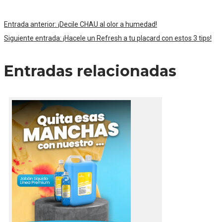
Entrada anterior:
¡Decile CHAU al olor a humedad!
Siguiente entrada:
¡Hacele un Refresh a tu placard con estos 3 tips!
Entradas relacionadas