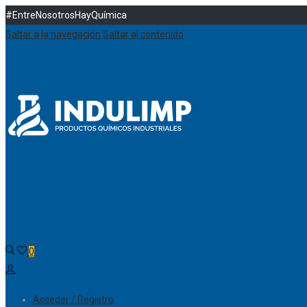
#EntreNosotrosHayQuímica
Saltar a la navegación
Saltar al contenido
0
Acceder / Registro