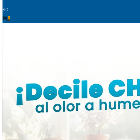
$
0
0