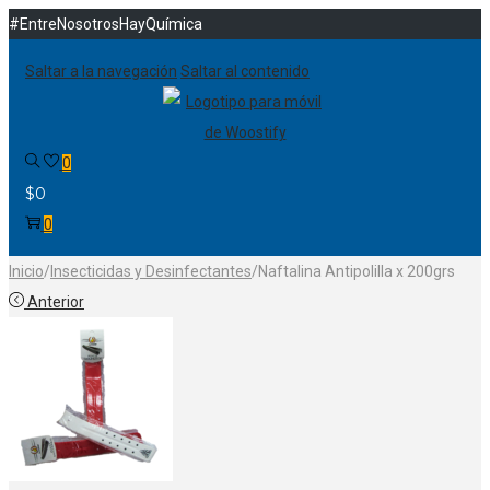
#EntreNosotrosHayQuímica
Saltar a la navegación
Saltar al contenido
0
$
0
0
Inicio
/
Insecticidas y Desinfectantes
/
Naftalina Antipolilla x 200grs
Anterior