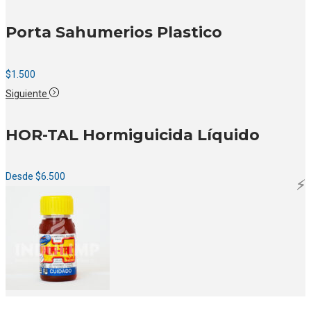
Porta Sahumerios Plastico
$
1.500
Siguiente
HOR-TAL Hormiguicida Líquido
Desde
$
6.500
⚡️
⚡️
⚡️
⚡️