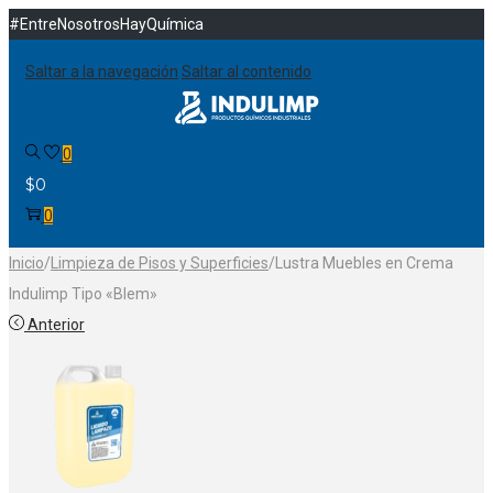
#EntreNosotrosHayQuímica
Saltar a la navegación
Saltar al contenido
0
$
0
0
Inicio
/
Limpieza de Pisos y Superficies
/
Lustra Muebles en Crema
Indulimp Tipo «Blem»
Anterior