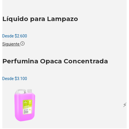
Líquido para Lampazo
Desde
$
2.600
Siguiente
Perfumina Opaca Concentrada
Desde
$
3.100
⚡️
⚡️
⚡️
⚡️