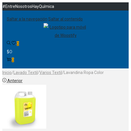
#EntreNosotrosHayQuímica
Saltar a la navegación
Saltar al contenido
0
$
0
0
Inicio
/
Lavado Textil
/
Varios Textil
/
Lavandina Ropa Color
Anterior