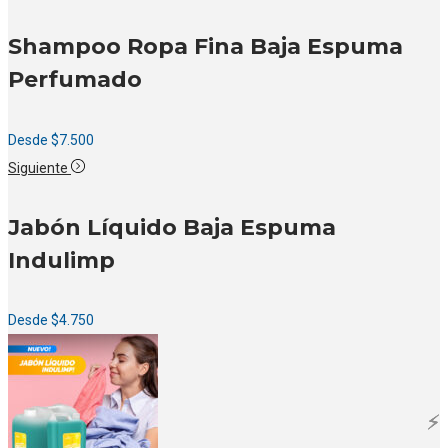
Shampoo Ropa Fina Baja Espuma
Perfumado
Desde
$
7.500
Siguiente
Jabón Líquido Baja Espuma
Indulimp
Desde
$
4.750
⚡️
⚡️
⚡️
⚡️