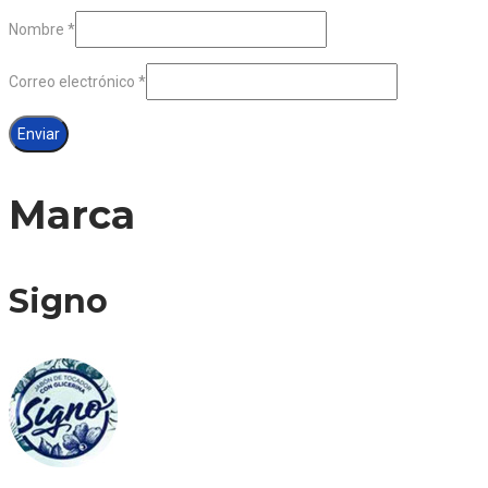
Nombre
*
Correo electrónico
*
Marca
Signo