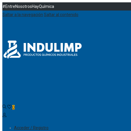
#EntreNosotrosHayQuímica
Saltar a la navegación
Saltar al contenido
0
Acceder / Registro