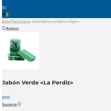
$
0
0
Inicio
/
Perfumería
/
Jabón Blanco en Barra «Signo»
Anterior
Jabón Verde «La Perdiz»
$
900
Siguiente