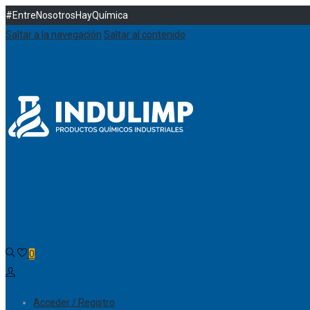
#EntreNosotrosHayQuímica
Saltar a la navegación
Saltar al contenido
0
Acceder / Registro