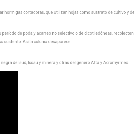
lar hormigas cortadoras, que utilizan hojas como sustrato de cultivo y de
período de poda y acarreo no selectivo o de dicotiledóneas, recolecten 
 sustento. Así la colonia desaparece.
 negra del sud, Issaú y minera y otras del género Atta y Acromyrmex.