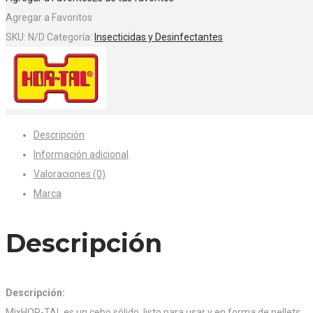
Agregar a Favoritos
SKU:
N/D
Categoría:
Insecticidas y Desinfectantes
Descripción
Información adicional
Valoraciones (0)
Marca
Descripción
Descripción:
MixHOR-TAL es un cebo sólido, listo para usar y en forma de pellets.