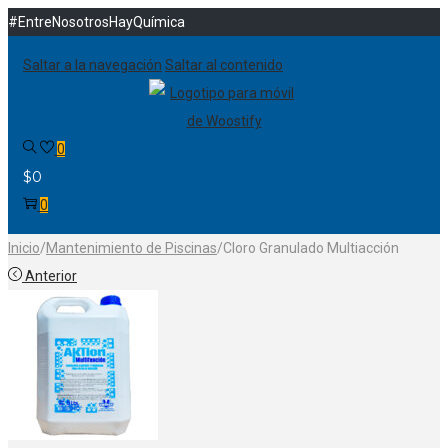
#EntreNosotrosHayQuímica
Saltar a la navegación
Saltar al contenido
0
$
0
0
Inicio
/
Mantenimiento de Piscinas
/
Cloro Granulado Multiacción
Anterior