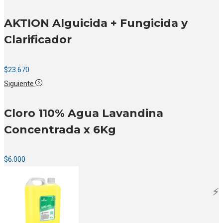
AKTION Alguicida + Fungicida y
Clarificador
$
23.670
Siguiente
Cloro 110% Agua Lavandina
Concentrada x 6Kg
$
6.000
⚡️
⚡️
⚡️
⚡️