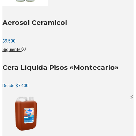
Aerosol Ceramicol
$
9.500
Siguiente
Cera Líquida Pisos «Montecarlo»
Desde
$
7.400
⚡️
⚡️
⚡️
⚡️