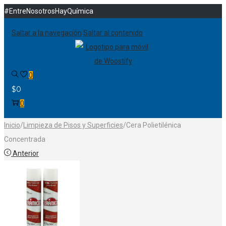
#EntreNosotrosHayQuímica
Saltar a la navegación
Saltar al contenido
0
$
0
0
Inicio
/
Limpieza de Pisos y Superficies
/
Cera Polietilénica
Concentrada
Anterior